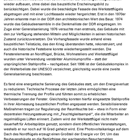
wieder aufbauen, ohne dabei das bauzeitliche Erscheinungsbild zu
berücksichtigen. Dabei wurde die beschädigte Fassade des Werkstattflügels
abgetragen und mit einer Lochfassade wieder hergerichtet. Erst in den 1970er
Jahren erkannte man in der DDR den architektonischen Wert des Baus: 1974
wurde das Gebäudeensemble in die Denkmalliste der DDR eingetragen. Im
Zuge einer Generalsanierung 1976 versuchte man erstmals, das Gebäude mit
den zur Verfügung stehenden Mitteln und Möglichkeiten in seinen historischen
Zustand zurückzuversetzen. Die Vorhangfassade wurde anhand eines
bauzeitlichen Teilstücks, das den Krieg überstanden hatte, rekonstruiert, und
auch die historische Festebene konnte wiederhergestellt werden. Die
Fensterelemente an Nordflügel, Brücke, Wohnateliers und Werkstattflügel
wurden unter Verwendung verstärkter Aluminiumprofile – statt der
ursprünglichen Stahlprofile – nachgebaut. Seit 1996 ist der Gebäudekomplex in
der Welterbeliste der UNESCO verzeichnet, gleichzeitig wurde eine zweite
Generalsanierung beschlossen.
Es fand eine energetische Sanierung des Gebäudes statt, um den Energieverlust
zu reduzieren. Technische Prozesse der letzten Jahre ermöglichten eine
thermische Trennung der Profile und führten somit zu erheblichen
Verbesserungen der Fenster. Gleichzeitig konnten hierfür eingesetzte Stahlprofile
in ihrer Abmessung bauzeitlichen Profilen angepasst werden. Sensibilisierende
Maßnahmen tragen zur Regulierung der Raumfeuchte bei – etwa in Form einer
dezentralen Heizungssteuerung mit „Feuchtigkeitsampel“, die die Mitarbeiter an
regelmäßiges Lüften erinnert. Zudem wird der Werkstattflügel nicht mehr
dauerhaft für Arbeitsplätze genutzt, sondern dient öffentlichen Veranstaltungen,
weshalb er nur noch auf 16 Grad geheizt wird. Eine Photovoltaikanlage auf dem
Dach des Nordflügels erzeugt einen Großteil der Energie vor Ort. Um das
Bauhausgebäude an die Bedürfnisse der wachsenden Besucherzahlen