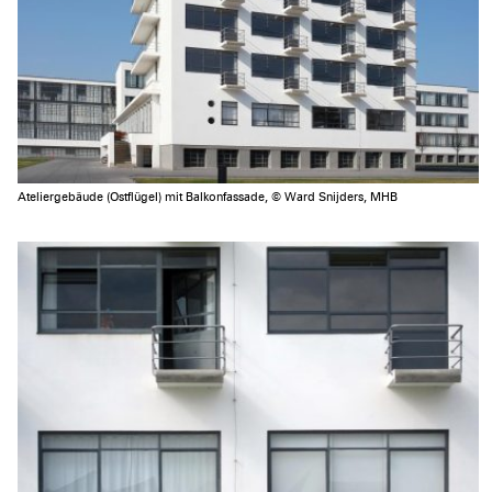
Ateliergebäude (Ostflügel) mit Balkonfassade, © Ward Snijders, MHB