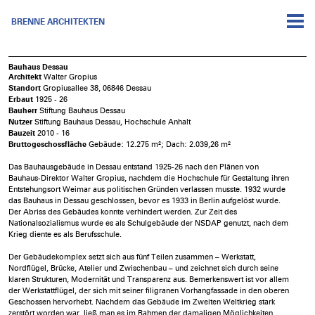
BRENNE ARCHITEKTEN
Bauhaus Dessau
Architekt
Walter Gropius
Standort
Gropiusallee 38, 06846 Dessau
Erbaut
1925 - 26
Bauherr
Stiftung Bauhaus Dessau
Nutzer
Stiftung Bauhaus Dessau, Hochschule Anhalt
Bauzeit
2010 - 16
Bruttogeschossfläche
Gebäude: 12.275 m²; Dach: 2.039,26 m²
Das Bauhausgebäude in Dessau entstand 1925-26 nach den Plänen von
Bauhaus-Direktor Walter Gropius, nachdem die Hochschule für Gestaltung ihren
Entstehungsort Weimar aus politischen Gründen verlassen musste. 1932 wurde
das Bauhaus in Dessau geschlossen, bevor es 1933 in Berlin aufgelöst wurde.
Der Abriss des Gebäudes konnte verhindert werden. Zur Zeit des
Nationalsozialismus wurde es als Schulgebäude der NSDAP genutzt, nach dem
Krieg diente es als Berufsschule.
Der Gebäudekomplex setzt sich aus fünf Teilen zusammen – Werkstatt,
Nordflügel, Brücke, Atelier und Zwischenbau – und zeichnet sich durch seine
klaren Strukturen, Modernität und Transparenz aus. Bemerkenswert ist vor allem
der Werkstattflügel, der sich mit seiner filigranen Vorhangfassade in den oberen
Geschossen hervorhebt. Nachdem das Gebäude im Zweiten Weltkrieg stark
zerstört worden war, ließ man es im Rahmen der damaligen Möglichkeiten