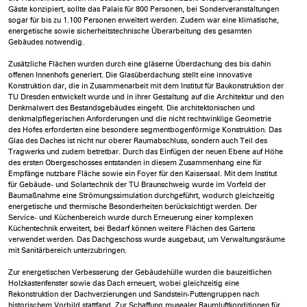
Gäste konzipiert, sollte das Palais für 800 Personen, bei Sonderveranstaltungen
sogar für bis zu 1.100 Personen erweitert werden. Zudem war eine klimatische,
energetische sowie sicherheitstechnische Überarbeitung des gesamten
Gebäudes notwendig.
Zusätzliche Flächen wurden durch eine gläserne Überdachung des bis dahin
offenen Innenhofs generiert. Die Glasüberdachung stellt eine innovative
Konstruktion dar, die in Zusammenarbeit mit dem Institut für Baukonstruktion der
TU Dresden entwickelt wurde und in ihrer Gestaltung auf die Architektur und den
Denkmalwert des Bestandsgebäudes eingeht. Die architektonischen und
denkmalpflegerischen Anforderungen und die nicht rechtwinklige Geometrie
des Hofes erforderten eine besondere segmentbogenförmige Konstruktion. Das
Glas des Daches ist nicht nur oberer Raumabschluss, sondern auch Teil des
Tragwerks und zudem betretbar. Durch das Einfügen der neuen Ebene auf Höhe
des ersten Obergeschosses entstanden in diesem Zusammenhang eine für
Empfänge nutzbare Fläche sowie ein Foyer für den Kaisersaal. Mit dem Institut
für Gebäude- und Solartechnik der TU Braunschweig wurde im Vorfeld der
Baumaßnahme eine Strömungssimulation durchgeführt, wodurch gleichzeitig
energetische und thermische Besonderheiten berücksichtigt werden. Der
Service- und Küchenbereich wurde durch Erneuerung einer komplexen
Küchentechnik erweitert, bei Bedarf können weitere Flächen des Gartens
verwendet werden. Das Dachgeschoss wurde ausgebaut, um Verwaltungsräume
mit Sanitärbereich unterzubringen.
Zur energetischen Verbesserung der Gebäudehülle wurden die bauzeitlichen
Holzkastenfenster sowie das Dach erneuert, wobei gleichzeitig eine
Rekonstruktion der Dachverzierungen und Sandstein-Puttengruppen nach
historischem Vorbild stattfand. Zur Schaffung musealer Raumluftkonditionen für