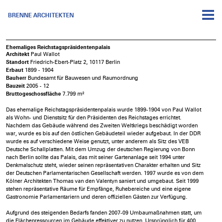
BRENNE ARCHITEKTEN
Ehemaliges Reichstagspräsidentenpalais
Architekt
Paul Wallot
Standort
Friedrich-Ebert-Platz 2, 10117 Berlin
Erbaut
1899 - 1904
Bauherr
Bundesamt für Bauwesen und Raumordnung
Bauzeit
2005 - 12
Bruttogeschossfläche
7.799 m²
Das ehemalige Reichstagspräsidentenpalais wurde 1899-1904 von Paul Wallot
als Wohn- und Dienstsitz für den Präsidenten des Reichstages errichtet.
Nachdem das Gebäude während des Zweiten Weltkriegs beschädigt worden
war, wurde es bis auf den östlichen Gebäudeteil wieder aufgebaut. In der DDR
wurde es auf verschiedene Weise genutzt, unter anderem als Sitz des VEB
Deutsche Schallplatten. Mit dem Umzug der deutschen Regierung von Bonn
nach Berlin sollte das Palais, das mit seiner Gartenanlage seit 1994 unter
Denkmalschutz steht, wieder seinen repräsentativen Charakter erhalten und Sitz
der Deutschen Parlamentarischen Gesellschaft werden. 1997 wurde es von dem
Kölner Architekten Thomas van den Valentyn saniert und umgebaut. Seit 1999
stehen repräsentative Räume für Empfänge, Ruhebereiche und eine eigene
Gastronomie Parlamentariern und deren offiziellen Gästen zur Verfügung.
Aufgrund des steigenden Bedarfs fanden 2007-09 Umbaumaßnahmen statt, um
die Flächenressourcen im Gebäude effektiver zu nutzen. Ursprünglich für 400